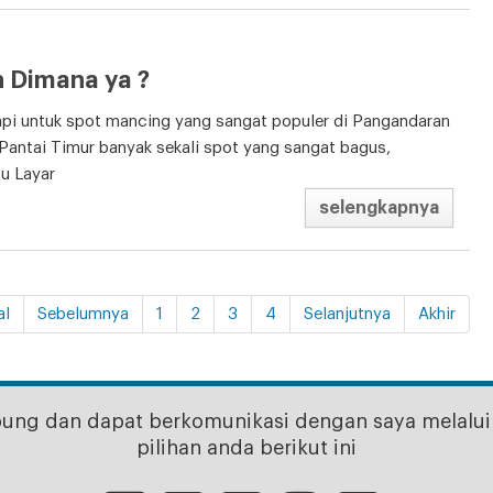
 Dimana ya ?
api untuk spot mancing yang sangat populer di Pangandaran
Pantai Timur banyak sekali spot yang sangat bagus,
u Layar
selengkapnya
al
Sebelumnya
1
2
3
4
Selanjutnya
Akhir
bung dan dapat berkomunikasi dengan saya melalui 
pilihan anda berikut ini