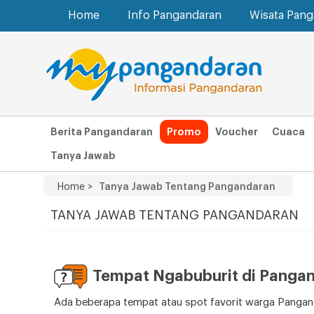
Home
Info Pangandaran
Wisata Pan
Berita Pangandaran
Promo
Voucher
Cuaca
Tanya Jawab
Home >
Tanya Jawab Tentang Pangandaran
TANYA JAWAB TENTANG PANGANDARAN
Tempat Ngabuburit di Pangan
Ada beberapa tempat atau spot favorit warga Panga