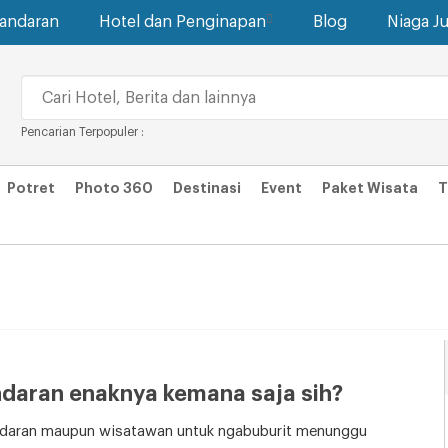
gandaran
Hotel dan Penginapan
Blog
Niaga Ju
Pencarian Terpopuler :
Potret
Photo 360
Destinasi
Event
Paket Wisata
T
daran enaknya kemana saja sih?
ndaran maupun wisatawan untuk ngabuburit menunggu