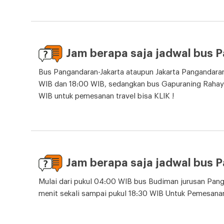
Jam berapa saja jadwal bus 
Bus Pangandaran-Jakarta ataupun Jakarta Pangandaran
WIB dan 18:00 WIB, sedangkan bus Gapuraning Rahayu 
WIB untuk pemesanan travel bisa KLIK !
Jam berapa saja jadwal bus
Mulai dari pukul 04:00 WIB bus Budiman jurusan Pa
menit sekali sampai pukul 18:30 WIB Untuk Pemesanan 