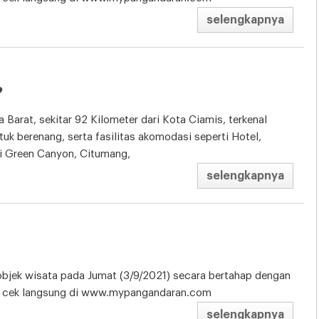
selengkapnya
?
 Barat, sekitar 92 Kilometer dari Kota Ciamis, terkenal
uk berenang, serta fasilitas akomodasi seperti Hotel,
ti Green Canyon, Citumang,
selengkapnya
bjek wisata pada Jumat (3/9/2021) secara bertahap dengan
nya cek langsung di www.mypangandaran.com
selengkapnya