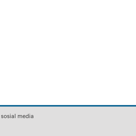
sosial media