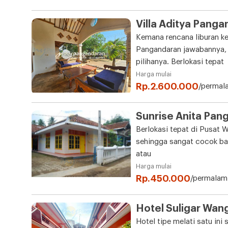
Villa Aditya Pang
Kemana rencana liburan ke
Pangandaran jawabannya, 
pilihanya. Berlokasi tepat
Harga mulai
Rp.2.600.000
/permal
Sunrise Anita Pan
Berlokasi tepat di Pusat 
sehingga sangat cocok ba
atau
Harga mulai
Rp.450.000
/permalam
Hotel Suligar Wan
Hotel tipe melati satu in