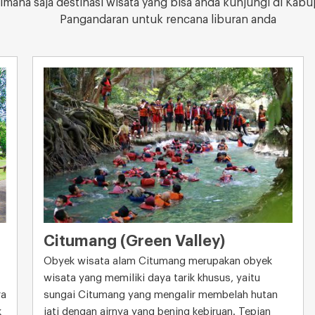
imana saja destinasi wisata yang bisa anda kunjungi di Kab
Pangandaran untuk rencana liburan anda
Citumang (Green Valley)
Obyek wisata alam Citumang merupakan obyek
wisata yang memiliki daya tarik khusus, yaitu
ra
sungai Citumang yang mengalir membelah hutan
k
jati dengan airnya yang bening kebiruan. Tepian