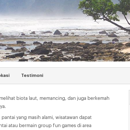
okasi
Testimoni
 melihat biota laut, memancing, dan juga berkemah
ya.
perpus-sb.sch.id
antai yang masih alami, wisatawan dapat
tai atau bermain group fun games di area