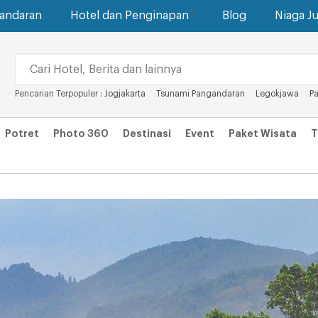
gandaran
Hotel dan Penginapan
Blog
Niaga Ju
Pencarian Terpopuler :
Jogjakarta
Tsunami Pangandaran
Legokjawa
P
Potret
Photo 360
Destinasi
Event
Paket Wisata
T