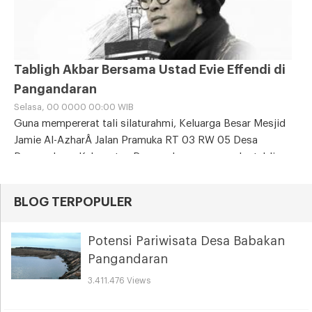
Tabligh Akbar Bersama Ustad Evie Effendi di
Pangandaran
Selasa, 00 0000 00:00 WIB
Guna mempererat tali silaturahmi, Keluarga Besar Mesjid
Jamie Al-AzharÂ Jalan Pramuka RT 03 RW 05 Desa
Pangandaran Kabupaten Pangandaran, menggelar tablig
akbar dalam
BLOG TERPOPULER
Potensi Pariwisata Desa Babakan
Pangandaran
3.411.476 Views