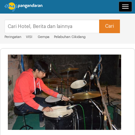
Navi
Peringatan
VISI
Gempa
Pelabuhan Cikidang