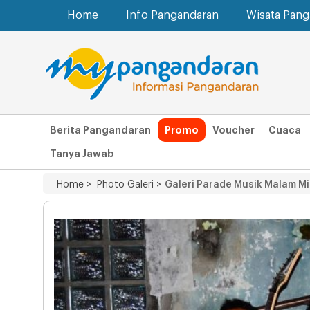
Home
Info Pangandaran
Wisata Pan
Berita Pangandaran
Promo
Voucher
Cuaca
Tanya Jawab
Home >
Photo Galeri >
Galeri Parade Musik Malam M