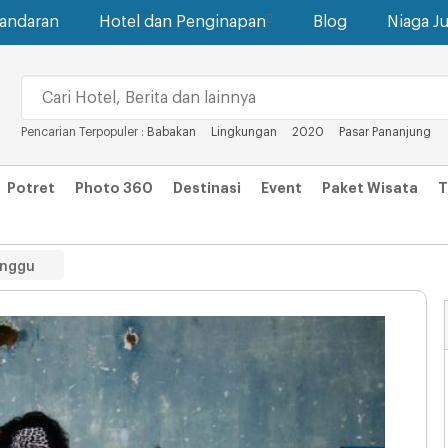
gandaran
Hotel dan Penginapan
Blog
Niaga Ju
Pencarian Terpopuler :
Babakan
Lingkungan
2020
Pasar Pananjung
Potret
Photo 360
Destinasi
Event
Paket Wisata
T
inggu