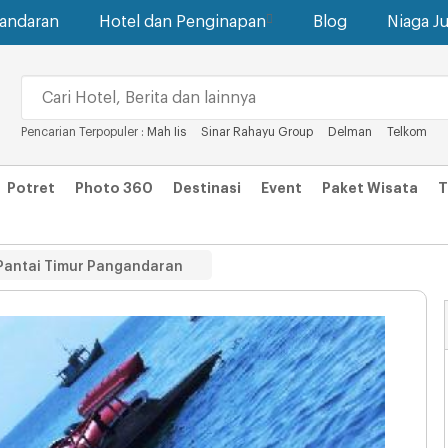
gandaran
Hotel dan Penginapan
Blog
Niaga Ju
Pencarian Terpopuler :
Mah Iis
Sinar Rahayu Group
Delman
Telkom
Potret
Photo 360
Destinasi
Event
Paket Wisata
T
 Pantai Timur Pangandaran