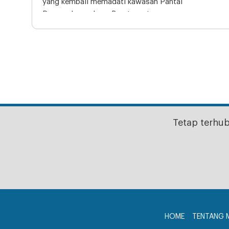
yang kembali memadati kawasan Pantai
Pangandaran, Jawa Barat, saat
Tetap terhu
HOME
TENTANG 