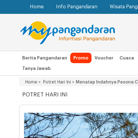
Home
Info Pangandaran
Wisata Pan
Berita Pangandaran
Promo
Voucher
Cuaca
Tanya Jawab
Home >
Potret Hari Ini >
Menatap Indahnya Pesona Ca
POTRET HARI INI