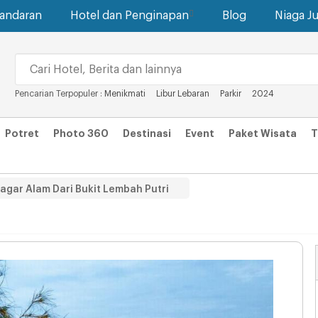
gandaran
Hotel dan Penginapan
Blog
Niaga Ju
Pencarian Terpopuler :
Menikmati
Libur Lebaran
Parkir
2024
Potret
Photo 360
Destinasi
Event
Paket Wisata
T
gar Alam Dari Bukit Lembah Putri