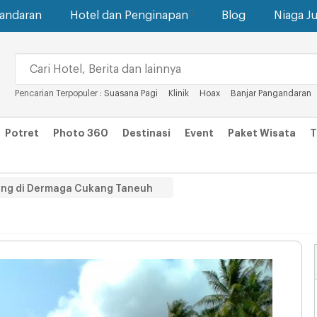
gandaran
Hotel dan Penginapan
Blog
Niaga Ju
Pencarian Terpopuler :
Suasana Pagi
Klinik
Hoax
Banjar Pangandaran
Potret
Photo 360
Destinasi
Event
Paket Wisata
T
ang di Dermaga Cukang Taneuh