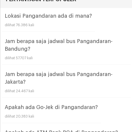
Lokasi Pangandaran ada di mana?
dilihat 76.386 kali
Jam berapa saja jadwal bus Pangandaran-
Bandung?
dilihat 57.707 kali
Jam berapa saja jadwal bus Pangandaran-
Jakarta?
dilihat 24.467 kali
Apakah ada Go-Jek di Pangandaran?
dilihat 20.383 kali