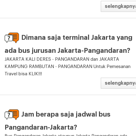
selengkapny
Dimana saja terminal Jakarta yang
ada bus jurusan Jakarta-Pangandaran?
JAKARTA KALI DERES - PANGANDARAN dan JAKARTA
KAMPUNG RAMBUTAN - PANGANDARAN Untuk Pemesanan
Travel bisa KLIK!!!
selengkapny
Jam berapa saja jadwal bus
Pangandaran-Jakarta?